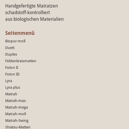
Handgefertigte Matratzen
schadstoff-kontrolliert
aus biologischen Materialien
Seitenmenü
Biopur-moll
Duett
Duplex
Feldenkraismatten
Futon II
Futon III
Lyra
Lyra plus
Matrah
Matrah-max
Matrah-mega
Matrah-moll
Matrah-Swing
Shiatsu-Matten